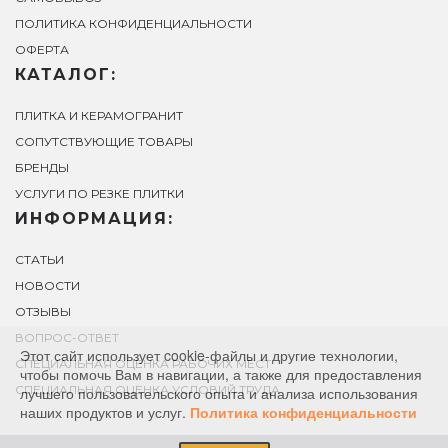
ПОЛИТИКА КОНФИДЕНЦИАЛЬНОСТИ
ОФЕРТА
КАТАЛОГ:
ПЛИТКА И КЕРАМОГРАНИТ
СОПУТСТВУЮЩИЕ ТОВАРЫ
БРЕНДЫ
УСЛУГИ ПО РЕЗКЕ ПЛИТКИ
ИНФОРМАЦИЯ:
СТАТЬИ
НОВОСТИ
ОТЗЫВЫ
ВОПРОС-ОТВЕТ
Этот сайт использует cookie-файлы и другие технологии,
СПЕЦИАЛЬНАЯ ОЦЕНКА РАБОЧИХ МЕСТ
чтобы помочь Вам в навигации, а также для предоставления
СПЕЦИАЛЬНАЯ ОЦЕНКА УСЛОВИЙ ТРУДА
лучшего пользовательского опыта и анализа использования
наших продуктов и услуг.
Политика конфиденциальности