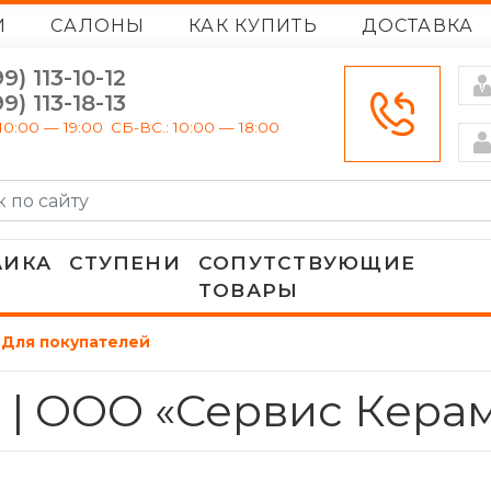
И
САЛОНЫ
КАК КУПИТЬ
ДОСТАВКА
9) 113-10-12
9) 113-18-13
10:00 — 19:00
СБ-ВС.: 10:00 — 18:00
АИКА
СТУПЕНИ
СОПУТСТВУЮЩИЕ
ТОВАРЫ
Для покупателей
 | ООО «Сервис Кера
КАМЕНЬ
МОНОКОЛОР
ATLAS CONCORDE ITALY
ATLAS CONCORDE RUSSIA
МРАМОР
3D
ITALON
ITALON CONTRACT
МОНОКОЛОР
МРАМОР
ATLAS CONCORDE RUSSIA
COLISEUM
БЕТОН
КАМЕНЬ
COLISEUM
ITALON