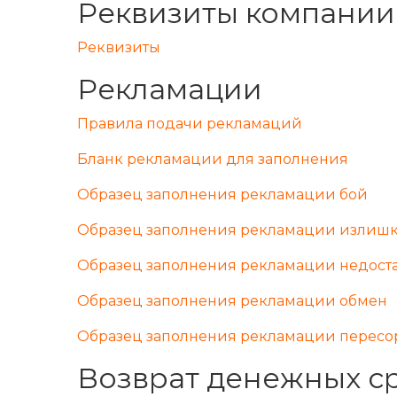
Реквизиты компании
КОРИДОР
КУХНЯ
КУХНЯ
КУХНЯ
ГОСТИННАЯ
ГОСТИННАЯ
Реквизиты
ГОСТИННАЯ
САН. УЗЕЛ.
САН. УЗЕЛ.
САН. УЗЕЛ.
ГАРАЖ
Рекламации
ГОСТИННАЯ, КУХНЯ, КОРИДОР,
ТЕРРАСА
ВАННАЯ, САН. УЗЕЛ.
ДОРОЖКИ
Правила подачи рекламаций
ИТАЛИЯ
ТЕРРАСА
ВХОДНАЯ ГРУППА
РОССИЯ
ГОСТИНАЯ
Бланк рекламации для заполнения
ГАРАЖ
Образец заполнения рекламации бой
ДОРОЖКИ
ВХОДНАЯ ГРУППА
Образец заполнения рекламации излиш
БАССЕЙН
Образец заполнения рекламации недост
Образец заполнения рекламации обмен
ТУРЦИЯ
Образец заполнения рекламации пересо
ИСПАНИЯ
ИТАЛИЯ
Возврат денежных с
РОССИЯ