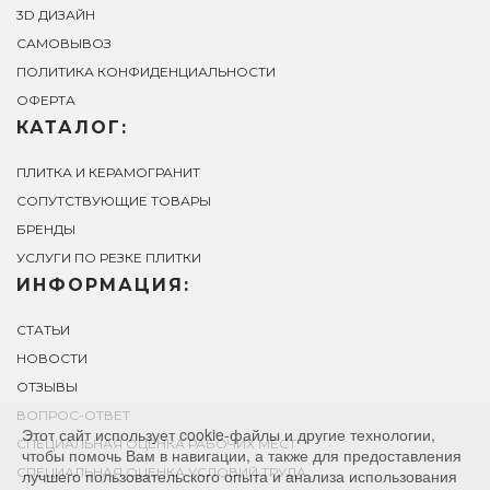
3D ДИЗАЙН
САМОВЫВОЗ
ПОЛИТИКА КОНФИДЕНЦИАЛЬНОСТИ
ОФЕРТА
КАТАЛОГ:
ПЛИТКА И КЕРАМОГРАНИТ
СОПУТСТВУЮЩИЕ ТОВАРЫ
БРЕНДЫ
УСЛУГИ ПО РЕЗКЕ ПЛИТКИ
ИНФОРМАЦИЯ:
СТАТЬИ
НОВОСТИ
ОТЗЫВЫ
ВОПРОС-ОТВЕТ
Этот сайт использует cookie-файлы и другие технологии,
СПЕЦИАЛЬНАЯ ОЦЕНКА РАБОЧИХ МЕСТ
чтобы помочь Вам в навигации, а также для предоставления
СПЕЦИАЛЬНАЯ ОЦЕНКА УСЛОВИЙ ТРУДА
лучшего пользовательского опыта и анализа использования