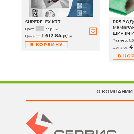
SUPERFLEX K77
PR5 ВО
МЕМБРАН
Цвет:
серый
ШИР.1М И
1 612.84 р
Цена от:
/
шт
Размер:
1х5
В КОРЗИНУ
4
Цена от:
В КО
О КОМПАНИИ