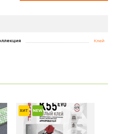
оллекция
Клей
ХИТ
NEW