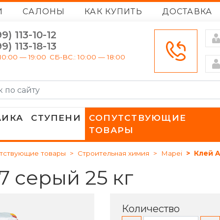
И
САЛОНЫ
КАК КУПИТЬ
ДОСТАВКА
9) 113-10-12
9) 113-18-13
10:00 — 19:00
СБ-ВС.: 10:00 — 18:00
АИКА
СТУПЕНИ
СОПУТСТВУЮЩИЕ
ТОВАРЫ
тствующие товары
Строительная химия
Mapei
Клей A
7 серый 25 кг
КАМЕНЬ
МОНОКОЛОР
ATLAS CONCORDE ITALY
ATLAS CONCORDE RUSSIA
МРАМОР
3D
ITALON
ITALON CONTRACT
МОНОКОЛОР
МРАМОР
ATLAS CONCORDE RUSSIA
COLISEUM
Количество
БЕТОН
КАМЕНЬ
COLISEUM
ITALON