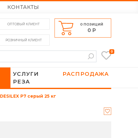
КОНТАКТЫ
ОПТОВЫЙ
КЛИЕНТ
0
ПОЗИЦИЙ
0 Р
РОЗНИЧНЫЙ
КЛИЕНТ
0
УСЛУГИ
РАСПРОДАЖА
РЕЗА
DESILEX P7 серый 25 кг
KÜTAHYA
ATLAS CONCORDE ITALY
ИТАЛИЯ
РОССИЯ
ROCA
ATLAS CONCORDE RUSSIA
РОССИЯ
ATLAS CONCORDE ITALY
ITALON
COLISEUM
COLISEUM