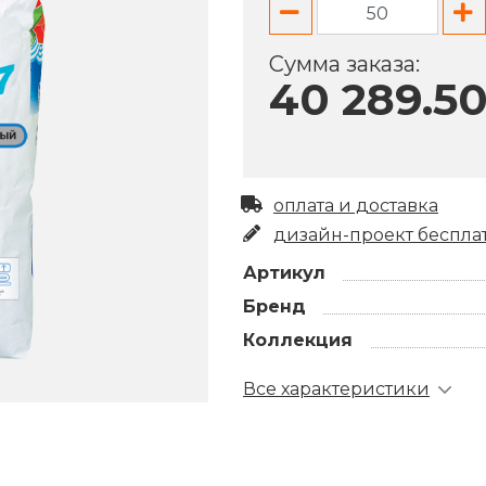
ЦЕМЕНТ
ТКАНЬ
ITALON X2
ITALON X2
ДЕРЕВО
ШЁЛК
Сумма заказа:
МЕТАЛЛ
40 289.50
ЗОЛОТО
ПЛАТИНА
СТЕКЛО
ТКАНЬ
оплата и доставка
дизайн-проект беспла
Артикул
Бренд
Коллекция
Все характеристики