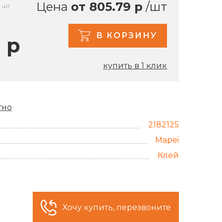
Цена
от 805.79 р
/шт
VITRA
шт
LAMINAM
SERANIT
В КОРЗИНУ
 р
ATLAS CONCORDE RUSSIA
ITALON CONTRACT
купить в 1 клик
ITALON
ITALON X2
тно
2182125
Mapei
Клей
Хочу купить, перезвоните