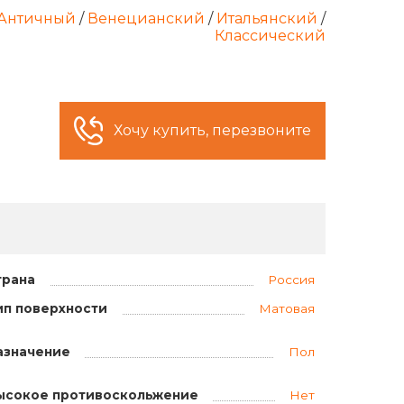
Античный
/
Венецианский
/
Итальянский
/
Классический
Хочу купить, перезвоните
трана
Россия
ип поверхности
Матовая
азначение
Пол
ысокое противоскольжение
Нет