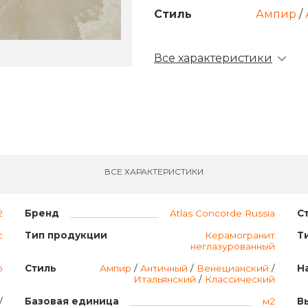
Стиль
Ампир
/
Все характеристики
ВСЕ ХАРАКТЕРИСТИКИ
2
Бренд
Atlas Concorde Russia
С
с
Тип продукции
Керамогранит
Т
неглазурованный
р
Стиль
Ампир
/
Античный
/
Венецианский
/
Н
Итальянский
/
Классический
/
Базовая единица
м2
В