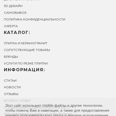
3D ДИЗАЙН
САМОВЫВОЗ
ПОЛИТИКА КОНФИДЕНЦИАЛЬНОСТИ
ОФЕРТА
КАТАЛОГ:
ПЛИТКА И КЕРАМОГРАНИТ
СОПУТСТВУЮЩИЕ ТОВАРЫ
БРЕНДЫ
УСЛУГИ ПО РЕЗКЕ ПЛИТКИ
ИНФОРМАЦИЯ:
СТАТЬИ
НОВОСТИ
ОТЗЫВЫ
ВОПРОС-ОТВЕТ
Этот сайт использует cookie-файлы и другие технологии,
СПЕЦИАЛЬНАЯ ОЦЕНКА РАБОЧИХ МЕСТ
чтобы помочь Вам в навигации, а также для предоставления
СПЕЦИАЛЬНАЯ ОЦЕНКА УСЛОВИЙ ТРУДА
лучшего пользовательского опыта и анализа использования