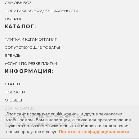
САМОВЫВОЗ
ПОЛИТИКА КОНФИДЕНЦИАЛЬНОСТИ
ОФЕРТА
КАТАЛОГ:
ПЛИТКА И КЕРАМОГРАНИТ
СОПУТСТВУЮЩИЕ ТОВАРЫ
БРЕНДЫ
УСЛУГИ ПО РЕЗКЕ ПЛИТКИ
ИНФОРМАЦИЯ:
СТАТЬИ
НОВОСТИ
ОТЗЫВЫ
ВОПРОС-ОТВЕТ
Этот сайт использует cookie-файлы и другие технологии,
СПЕЦИАЛЬНАЯ ОЦЕНКА РАБОЧИХ МЕСТ
чтобы помочь Вам в навигации, а также для предоставления
СПЕЦИАЛЬНАЯ ОЦЕНКА УСЛОВИЙ ТРУДА
лучшего пользовательского опыта и анализа использования
наших продуктов и услуг.
Политика конфиденциальности